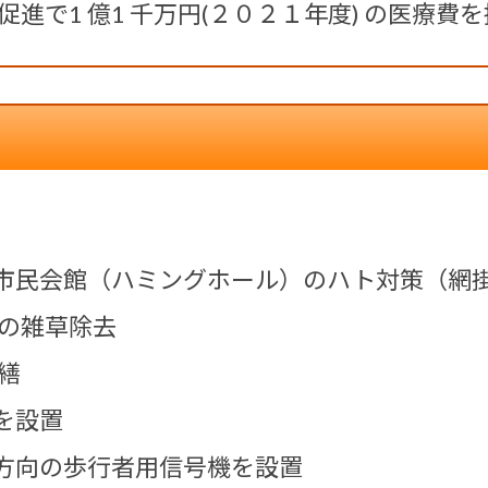
進で1 億1 千万円(２０２１年度) の医療費
る市民会館（ハミングホール）のハト対策（網
の雑草除去
繕
を設置
西方向の歩行者用信号機を設置