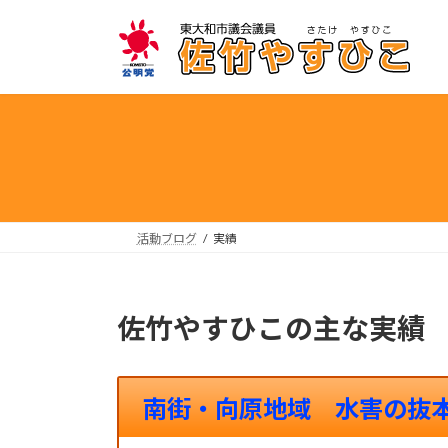
コ
ナ
ン
ビ
テ
ゲ
ン
ー
ツ
シ
へ
ョ
ス
ン
キ
に
ッ
移
プ
動
活動ブログ
実績
佐竹やすひこの主な実績
南街・向原地域 水害の抜