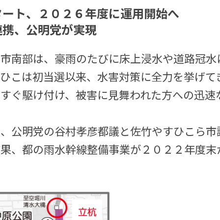
タート、２０２６年度に運用開始へ
連携、公明党が実現
和市南部は、豪雨のたびに床上浸水や道路冠水
すひこは初当選以来、水害対策に全力を挙げて
にすぐ駆け付け、被害に見舞われた方への迅速
。
し、公明党の谷村孝彦都議と佐竹やすひこら市
結果、都の雨水幹線整備事業が２０２２年度末