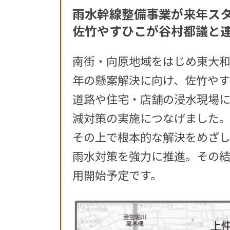
雨水幹線整備事業が来年ス
佐竹やすひこが谷村都議と
南街・向原地域をはじめ東大
年の懸案解決に向け、佐竹や
道路や住宅・店舗の浸水現場
減対策の実施につなげました
その上で根本的な解決をめざ
雨水対策を強力に推進。その
用開始予定です。