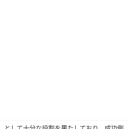
の創造につながる事象が生まれています。
シニア世代を家から外に出して地域で活動
してもらうようにすること、子育て家族が
安心して利用できること、学生の学びの場
となることなど、市民の「居場所」として
大きな価値を生み出す図書館であり複合施
設であると実感いたしました。
施設それぞれも、稼働率が9割を超え、ス
タジオやホールなどは年間98％を超える
ことがあり、ほぼ毎日誰かに利用され、公
共施設としては十二分な活用ができていま
す。この点からしても、「文化創造拠点」
として十分な役割を果たしており、成功例